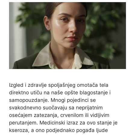
Izgled i zdravlje spoljašnjeg omotača tela
direktno utiču na naše opšte blagostanje i
samopouzdanje. Mnogi pojedinci se
svakodnevno suočavaju sa neprijatnim
osećajem zatezanja, crvenilom ili vidljivim
perutanjem. Medicinski izraz za ovo stanje je
kseroza, a ono podjednako pogađa ljude