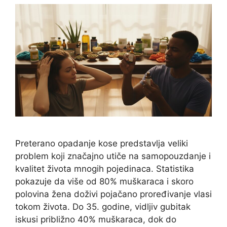
Preterano opadanje kose predstavlja veliki
problem koji značajno utiče na samopouzdanje i
kvalitet života mnogih pojedinaca. Statistika
pokazuje da više od 80% muškaraca i skoro
polovina žena doživi pojačano proređivanje vlasi
tokom života. Do 35. godine, vidljiv gubitak
iskusi približno 40% muškaraca, dok do