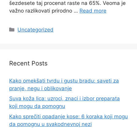
šezdesete taj procenat raste na 65%. Veoma je
važno razlikovati prirodno …
Read more
Categories
Uncategorized
Recent Posts
Kako omekšati tvrdu i gustu bradu: saveti za
pranje, negu i oblikovanje
Suva koža lica: uzroci, znaci i izbor preparata
koji mogu da pomognu
Kako sprečiti opadanje kose: 6 koraka koji mogu
da pomognu u svakodnevnoj nezi