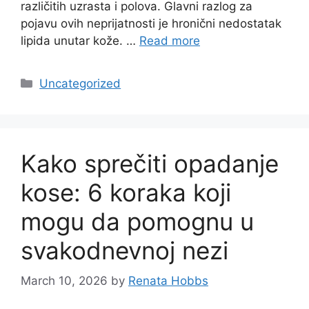
različitih uzrasta i polova. Glavni razlog za
pojavu ovih neprijatnosti je hronični nedostatak
lipida unutar kože. …
Read more
Categories
Uncategorized
Kako sprečiti opadanje
kose: 6 koraka koji
mogu da pomognu u
svakodnevnoj nezi
March 10, 2026
by
Renata Hobbs