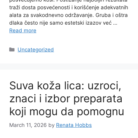
traži dosta posvećenosti i korišćenje adekvatnih
alata za svakodnevno održavanje. Gruba i oštra
dlaka često nije samo estetski izazov već …
Read more
Categories
Uncategorized
Suva koža lica: uzroci,
znaci i izbor preparata
koji mogu da pomognu
March 11, 2026
by
Renata Hobbs